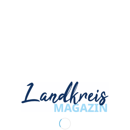
ANZEIGENANNAHME
herbstkind Werbeagentur GmbH
Siemensstraße 3
90766 Fürth
ZUM NEWSLETTER ANMELDEN