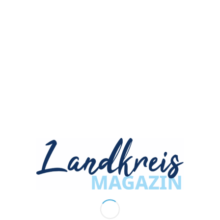
ANZEIGENANNAHME
herbstkind Werbeagentur GmbH
Siemensstraße 3
90766 Fürth
ZUM NEWSLETTER ANMELDEN