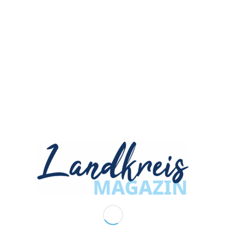
ANZEIGENANNAHME
herbstkind Werbeagentur GmbH
Siemensstraße 3
90766 Fürth
ZUM NEWSLETTER ANMELDEN