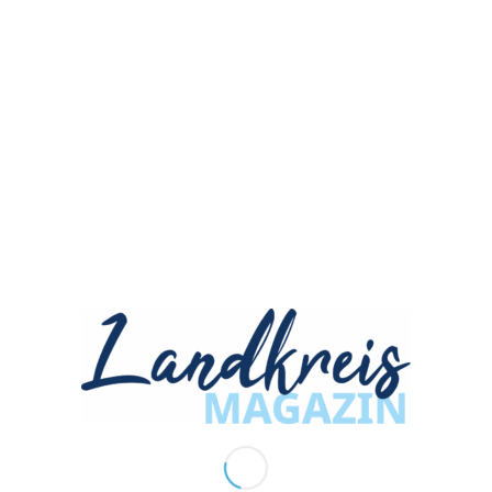
ANZEIGENANNAHME
herbstkind Werbeagentur GmbH
Siemensstraße 3
90766 Fürth
ZUM NEWSLETTER ANMELDEN