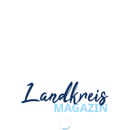
ANZEIGENANNAHME
herbstkind Werbeagentur GmbH
Siemensstraße 3
90766 Fürth
ZUM NEWSLETTER ANMELDEN